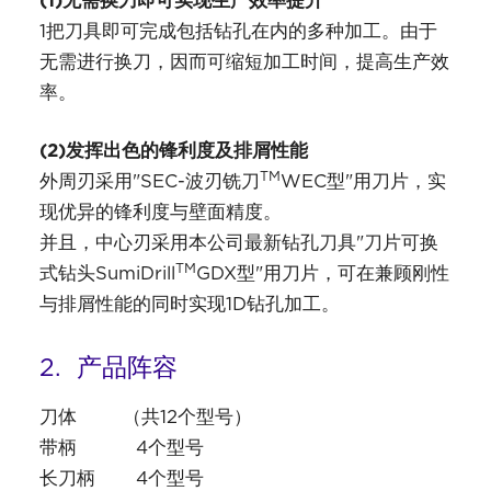
1把刀具即可完成包括钻孔在内的多种加工。由于
无需进行换刀，因而可缩短加工时间，提高生产效
率。
(2)发挥出色的锋利度及排屑性能
TM
外周刃采用"SEC-波刃铣刀
WEC型"用刀片，实
现优异的锋利度与壁面精度。
并且，中心刃采用本公司最新钻孔刀具"刀片可换
TM
式钻头SumiDrill
GDX型"用刀片，可在兼顾刚性
与排屑性能的同时实现1D钻孔加工。
2. 产品阵容
刀体 （共12个型号）
带柄 4个型号
长刀柄 4个型号