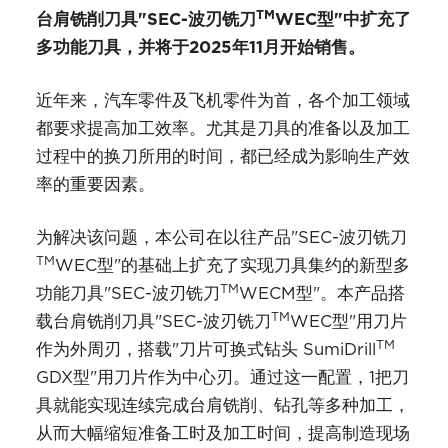
TM
台肩铣削刀具"SEC-波刃铣刀
WEC型"中扩充了
多功能刀具，并将于2025年11月开始销售。
近年来，汽车零件及飞机零件为首，各个加工领域
都要求提高加工效率。尤其是刀具的准备以及加工
过程中的换刀所用的时间，都已经成为影响生产效
率的重要因素。
为解决该问题，本公司在以往产品"SEC-波刃铣刀
TM
WEC型"的基础上扩充了实现刀具集约的新型多
TM
功能刀具"SEC-波刃铣刀
WECM型"。本产品搭
TM
载台肩铣削刀具"SEC-波刃铣刀
WEC型"用刀片
TM
作为外周刃，搭载"刀片可换式钻头 SumiDrill
GDX型"用刀片作为中心刃。通过这一配置，1把刀
具就能实现连续完成台肩铣削、钻孔等多种加工，
从而大幅缩短准备工时及加工时间，提高制造现场