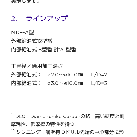
実現します。
2. ラインアップ
MDF-A型
外部給油式12型番
内部給油式 8型番 計20型番
工具径／適用加工深さ
外部給油式： ø2.0～ø10.0㎜ L/D=2
内部給油式： ø3.0～ø10.0㎜ L/D=3
*1
DLC：Diamond-like Carbonの略。高い硬度と耐
摩耗性、低摩擦の特性を持つ。
*2
シンニング：溝を持つドリル先端の中心部分に形