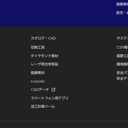
超硬素
航空・
カタログ・CAD
サステ
切削工具
CSR
ダイヤモンド素材
超硬工
レーザ用光学部品
環境調
超硬素材
安全パ
安全デ
e-books
CADデータ
スマートフォン用アプリ
加工計算ツール