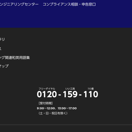
ンジニアリングセンター
コンプライアンス相談・申告窓口
ラリ
ス
ング関連和英用語集
マップ
フリーダイヤル
いい工具
110番
0120
-
159
-
110
［受付時間］
9:00～12:00、13:00～17:00
（土・日・祝日を除く）