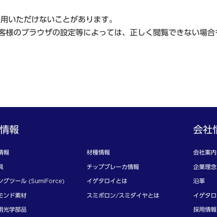
利用いただけないことがあります。
客様のブラウザの設定等によっては、正しく閲覧できない場合
情報
会社
情報
材種情報
会社案内
具
チップブレーカ情報
企業理念
グツール (SumiForce)
イゲタロイとは
沿革
モンド素材
スミボロン/スミダイヤとは
イゲタロ
用光学部品
採用情報