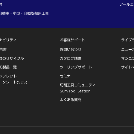
材
ツールエ
自動車・小型・自動旋盤用工具
ナビリティ
お客様サポート
ライブ
報告書
お問い合わせ
ニュー
具のリサイクル
カタログ請求
マシニ
和製品一覧
ツーリングサポート
サイト
ンフレット
セミナー
ータシート(SDS)
切削工具コミュニティ
SumiTool Station
よくある質問