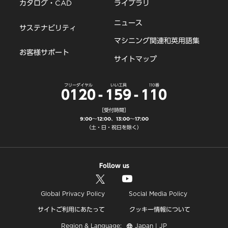
カタログ・CAD
ライブラリ
ニュース
サステナビリティ
マシニング関連和英用語集
お客様サポート
サイトマップ
フリーダイヤル
いい工具
110番
0120
-
159
-
110
［受付時間］
9:00～12:00、13:00～17:00
（土・日・祝日を除く）
Follow us
Global Privacy Policy
Social Media Policy
サイトご利用にあたって
クッキー情報について
Region & Language:
Japan | JP