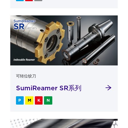
可转位铰刀
SumiReamer SR系列
P
M
K
N