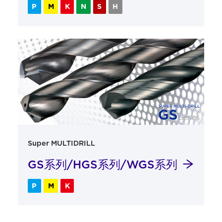
P
M
K
N
S
H
Super MULTIDRILL
GS系列/HGS系列/WGS系列
P
M
K