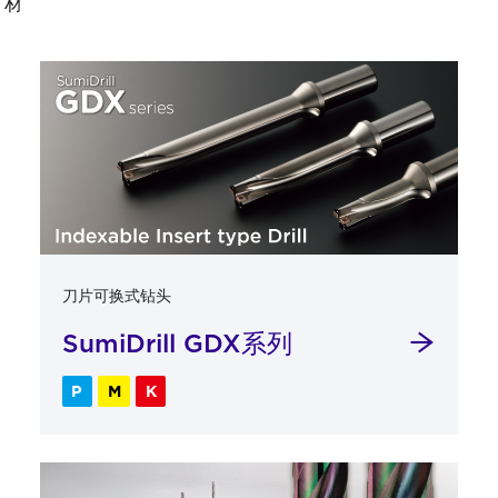
材
刀片可换式钻头
SumiDrill GDX系列
P
M
K