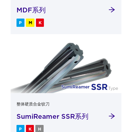
MDF系列
P
M
K
整体硬质合金铰刀
SumiReamer SSR系列
P
K
H