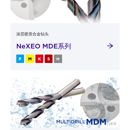
涂层硬质合金钻头
NeXEO MDE系列
P
M
K
S
H