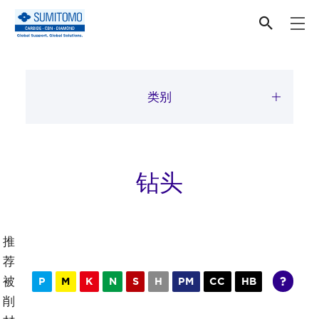
切削刀具
类别
钻头
推
荐
被
?
P
M
K
N
S
H
PM
CC
HB
削