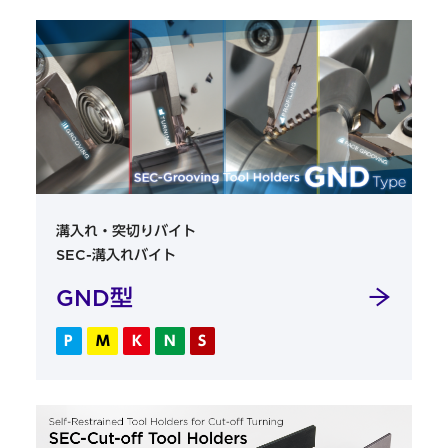
溝入れ・突切りバイト
SEC-溝入れバイト
GND型
P
M
K
N
S