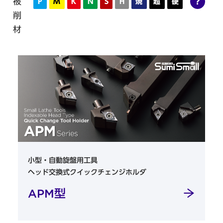
被
?
P
M
K
N
S
H
焼
超
硬
削
材
小型・自動旋盤用工具
ヘッド交換式クイックチェンジホルダ
APM型