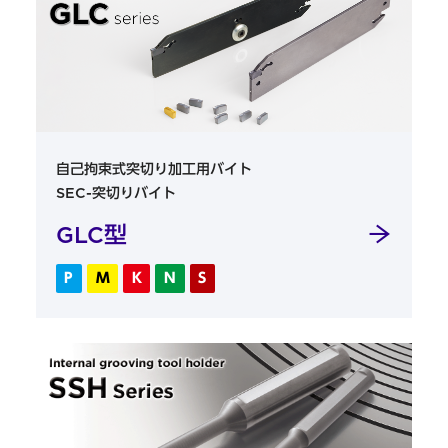
自己拘束式突切り加工用バイト
SEC-突切りバイト
GLC型
P
M
K
N
S