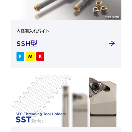
内径溝入れバイト
SSH型
P
M
K