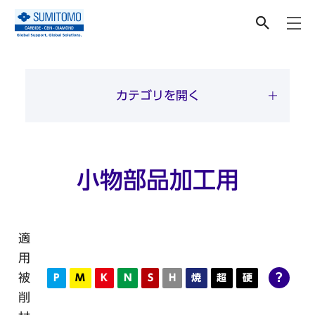
切削工具
カテゴリを開く
小物部品加工用
適
用
被
?
P
M
K
N
S
H
焼
超
硬
削