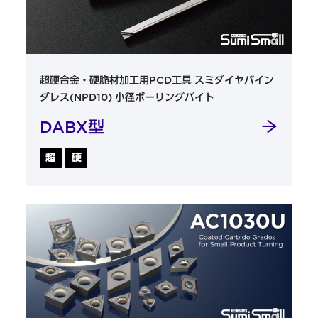
超硬合金・硬脆材加工用PCD工具 スミダイヤバイン
ダレス(NPD10) 小径ボーリングバイト
DABX型
超
硬