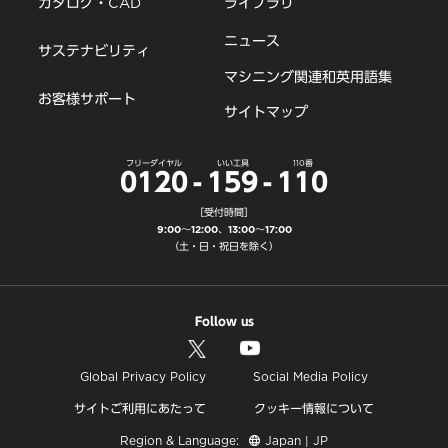
カタログ・CAD
ライブラリ
ニュース
サステナビリティ
マシニング関連和英用語集
お客様サポート
サイトマップ
フリーダイヤル
いい工具
110番
0120
-
159
-
110
［受付時間］
9:00～12:00、13:00～17:00
（土・日・祝日を除く）
Follow us
Global Privacy Policy
Social Media Policy
サイトご利用にあたって
クッキー情報について
Region & Language:
Japan | JP