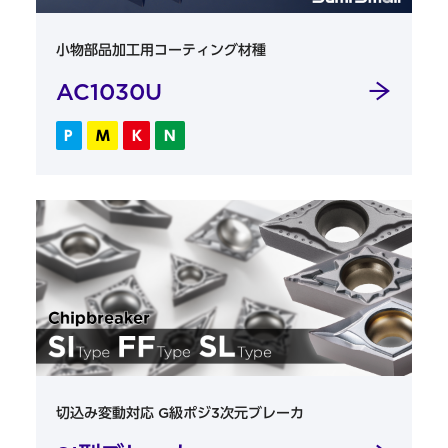
小物部品加工用コーティング材種
AC1030U
P
M
K
N
切込み変動対応 G級ポジ3次元ブレーカ