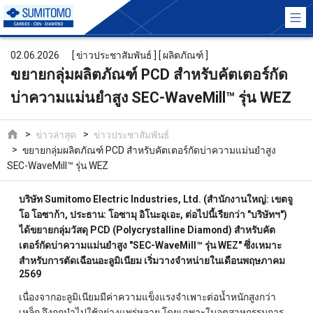
02.06.2026
[ ข่าวประชาสัมพันธ์ ] [ ผลิตภัณฑ์ ]
ขยายกลุ่มผลิตภัณฑ์ PCD สำหรับคัตเตอร์กัด
บ่าความแม่นยำสูง SEC-WaveMill™ รุ่น WEZ
ข่าวล่าสุด
ข่าวประชาสัมพันธ์
ขยายกลุ่มผลิตภัณฑ์ PCD สำหรับคัตเตอร์กัดบ่าความแม่นยำสูง
SEC-WaveMill™ รุ่น WEZ
บริษัท Sumitomo Electric Industries, Ltd. (สำนักงานใหญ่: เขตจู
โอ โอซาก้า, ประธาน: โอซามุ อิโนะอุเอะ, ต่อไปนี้เรียกว่า "บริษัทฯ")
ได้ขยายกลุ่มวัสดุ PCD (Polycrystalline Diamond) สำหรับคัต
เตอร์กัดบ่าความแม่นยำสูง "SEC-WaveMill™ รุ่น WEZ" ซึ่งเหมาะ
สำหรับการตัดเฉือนอะลูมิเนียม เริ่มวางจำหน่ายในเดือนพฤษภาคม
2569
เนื่องจากอะลูมิเนียมมีค่าความแข็งแรงจำเพาะต่อน้ำหนักสูงกว่า
เหล็ก จึงถูกนำไปใช้อย่างแพร่หลาย โดยเฉพาะในอุตสาหกรรมการ