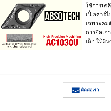
ใช้การเคล
เนื้ อคาร์
เฉพาะคมตั
การยึดเก
เล็ก ให้ผิ
ติดต่อเรา